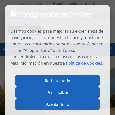
Français
English
Español
Italiano
العربية
Configuración de Cookies
Usamos cookies para mejorar su experiencia de
navegación, analizar nuestro tráfico y mostrarle
anuncios o contenidos personalizados. Al hacer
MENÚ
clic en “Aceptar todo” usted da su
Iniciar sesión
consentimiento a nuestro uso de las cookies.
Más información en nuestra
Política de Cookies
.
INTERNATIONAL SUMMER
Rechazar todo
SCHOOL 2026
Personalizar
Aceptar todo