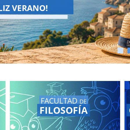
SCHOOL 2026
Summer School ha terminado!
ve a ver las Grandes Conferencias en
tro
canal de YouTube.
FACULTAD
DE
FILOSOFÍA