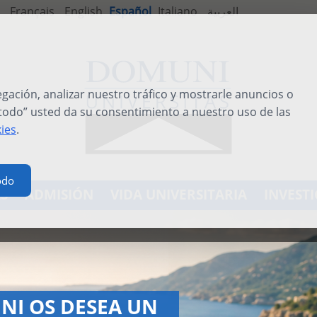
Français
English
Español
Italiano
العربية
ación, analizar nuestro tráfico y mostrarle anuncios o
 todo” usted da su consentimiento a nuestro uso de las
kies
.
odo
S
ADMISIÓN
VIDA UNIVERSITARIA
INVEST
TERNATIONAL SUMMER