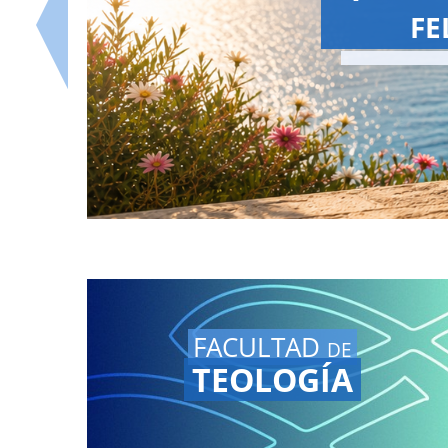
¡La 
Vuel
nues
FACULTAD
DE
TEOLOGÍA