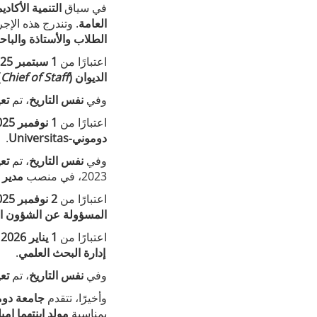
في سياق
التنمية الأكاد
العامة
. وتندرج هذه الإ
الطلاب والأستاذة والباح
اعتبارًا من
1 سبتمبر 2025
الديوان (
Chief of Staff
)
وفي
نفس التاريخ
، تم
تعي
اعتبارًا من
1 نوفمبر 2025
دوموني‑Universitas
.
وفي
نفس التاريخ
، تم
تعي
2023، في منصب
مدير 
اعتبارًا من
2 نوفمبر 2025
المسؤولة عن الشؤون الأ
اعتبارًا من
1 يناير 2026
،
إدارة البحث العلمي
.
وفي
نفس التاريخ
، تم
تع
وأخيرًا، تتقدم
جامعة دوموني‑tas
بمناسبة
مولد ابنتهما إميل