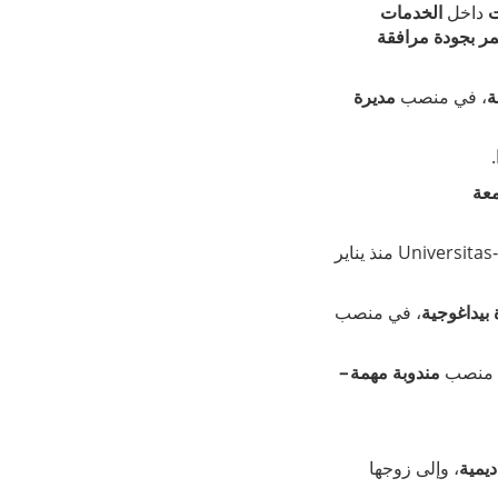
ت
داخل
الخدمات
مر بجودة مرافقة
ة
، في منصب
مديرة
.
معة
، الأستاذ‑الباحث في جامعة دوموني‑Universitas منذ يناير
بيداغوجية
، في منصب
 منصب
مندوبة مهمة –
ديمية
، وإلى زوجها