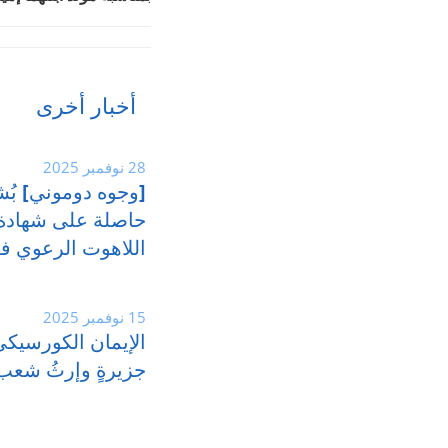
أخبار أخرى
28 نوفمبر 2025
[وجوه دوموني] بُش
حاصلة على شهادة
اللاهوت الرعوي في
15 نوفمبر 2025
الإيمان الكورسيكي:
جزيرةٍ وإرثُ شعب