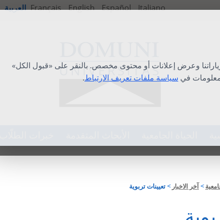
Italiano
Español
English
Français
العربية
ياراتنا وعرض إعلانات أو محتوى مخصص. بالنقر على «قبول الكل»
لمعلومات في
سياسة ملفات تعريف الارتباط
.
ية
الحياة الجامعية
الأبحاث المتقدمة
خبرات الطلّاب
امعية
>
آخر الاخبار
>
تعيينات تربوية
بوية