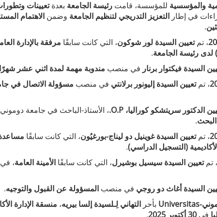
يمية والمؤسسية
للمؤسسة، قامت
رئيسة الجامعة
بعدة
تعيينات وتطورا
جراءات في إطار
التعزيز التدريجي لتنظيم الجامعة
وضمن
الاهتمام المست
ثين
.
، تم
تعيين السيدة لور شوكون
، التي كانت سابقًا
مرفقة بالإدارة العام
 لدى رئيسة الجامعة
.
ين السيدة فيكتوار برنار
في منصب
مندوبة مهمة لمدة اثني عشر شهرًا
، تم
تعيين السيدة إليونور برلانتي
في منصب
مسؤولة الاتصال في جا
ين الدكتور سريتشكو كوراليا، O.P.
البحث
.
، تم
تعيين السيدة غوينيل دو ليناج‑بورغيُون
، التي كانت سابقًا
مساعدة 
كاديمية (التسجيل الدراسي)
.
 تم
تعيين السيدة سيسيل بوشيرل
، التي كانت سابقًا
الأمينة العامة
، في
يين السيدة أغاث دو روجي
في منصب
المسؤولة عن القبول والتوجيه
.
Universi
بأحر
التهاني لِـلسيدة إلسا بيريه
،
منسقة الإدارة الأكا
يا
في
30 أكتوبر 2025
.