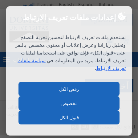
Italiano
Español
English
Français
العربية
إعدادات ملفات تعريف الارتباط
نستخدم ملفات تعريف الارتباط لتحسين تجربة التصفح
وتحليل زياراتنا وعرض إعلانات أو محتوى مخصص. بالنقر
على «قبول الكل» فإنك توافق على استخدامنا لملفات
قائمة الطلبات
تعريف الارتباط. مزيد من المعلومات في
سياسة ملفات
تسجيل الدخول
تعريف الارتباط
.
آخر الاخبار
رفض الكل
تخصيص
Italiano
Español
English
Français
العربية
قبول الكل
60
40
20
النتائج لكل صفحة: