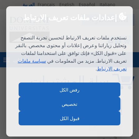
Italiano
Español
English
Français
العربية
إعدادات ملفات تعريف الارتباط
نستخدم ملفات تعريف الارتباط لتحسين تجربة التصفح
1
وتحليل زياراتنا وعرض إعلانات أو محتوى مخصص. بالنقر
على «قبول الكل» فإنك توافق على استخدامنا لملفات
قائمة الطلبات
تعريف الارتباط. مزيد من المعلومات في
سياسة ملفات
تسجيل الدخول
تعريف الارتباط
.
سلة المشتريات
رفض الكل
تخصيص
1 سلة المشتريات
قبول الكل
2 إستمر
3 نوع