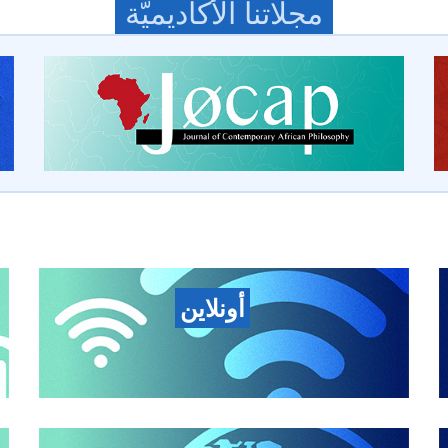
مجلّاتنا الأكاديميّة
أونلاين