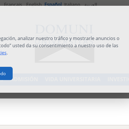
Français
English
Español
Italiano
العربية
ación, analizar nuestro tráfico y mostrarle anuncios o
 todo” usted da su consentimiento a nuestro uso de las
kies
.
odo
S
ADMISIÓN
VIDA UNIVERSITARIA
INVEST