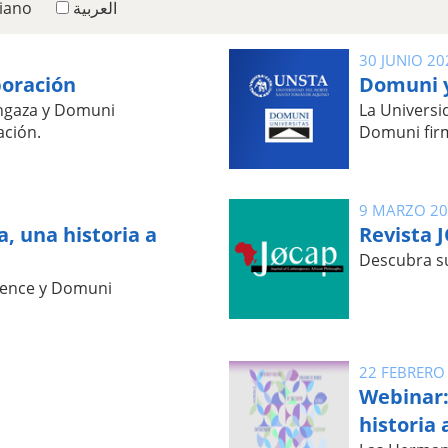
liano
العربية
30 JUNIO 20
boración
Domuni y
angaza y Domuni
La Universi
ación.
Domuni fir
9 MARZO 2
, una historia a
Revista 
Descubra s
rence y Domuni
22 FEBRERO
Webinar:
historia 