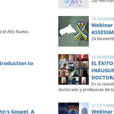
Las Herman
18 NOVIEMB
Webinar
a el Año Nuevo.
ASSESSM
24 Noviemb
13 NOVIEMB
troduction to
EL ÉXITO
INAUGUR
DOCTOR
En la reuni
doctorado y profesores de t
21 OCTUBRE
hn's Gospel, A
Webinar 