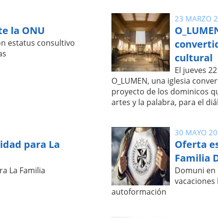
23 MARZO 
te la ONU
O_LUMEN:
n estatus consultivo
convertid
as
cultural
El jueves 2
O_LUMEN, una iglesia convert
proyecto de los dominicos q
artes y la palabra, para el diá
30 MAYO 20
idad para La
Oferta e
Familia 
ra La Familia
Domuni en e
vacaciones 
autoformación