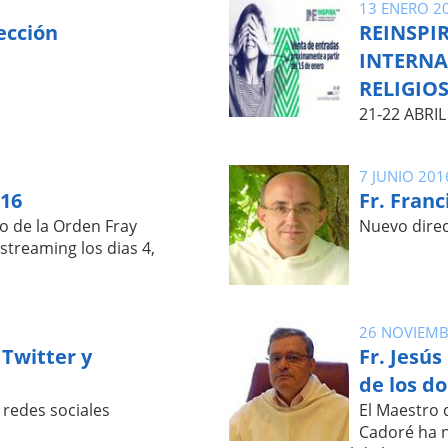
13 ENERO 2
ección
REINSPIR
INTERNA
RELIGIO
21-22 ABRI
7 JUNIO 201
016
Fr. Franc
o de la Orden Fray
Nuevo dire
streaming los dias 4,
26 NOVIEMB
Twitter y
Fr. Jesús
de los d
 redes sociales
El Maestro 
Cadoré ha n