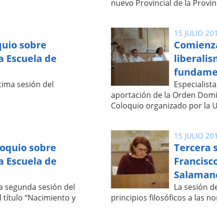
nuevo Provincial de la Provin
15 JULIO 20
quio sobre
Comienza
la Escuela de
liberali
fundame
tima sesión del
Especialist
aportación de la Orden Domi
Coloquio organizado por la 
15 JULIO 20
loquio sobre
Tercera 
la Escuela de
Francisco
Salaman
la segunda sesión del
La sesión d
 título “Nacimiento y
principios filosóficos a las n