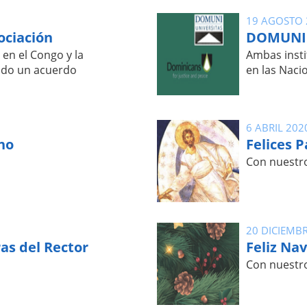
19 AGOSTO 
ociación
DOMUNI 
 en el Congo y la
Ambas insti
ado un acuerdo
en las Naci
6 ABRIL 202
ano
Felices P
Con nuestr
20 DICIEMB
as del Rector
Feliz Na
Con nuestr