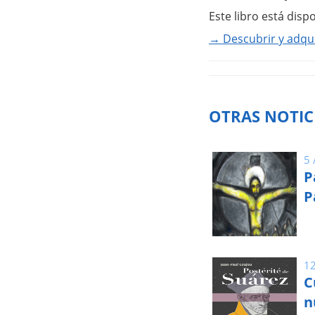
Este libro está disp
→ Descubrir y adquir
OTRAS NOTIC
5 
P
P
12
C
n