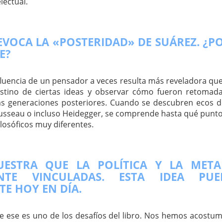
lectual.
 EVOCA LA «POSTERIDAD» DE SUÁREZ. ¿P
E?
nfluencia de un pensador a veces resulta más reveladora que
estino de ciertas ideas y observar cómo fueron retomad
as generaciones posteriores. Cuando se descubren ecos d
ousseau o incluso Heidegger, se comprende hasta qué punt
ilosóficos muy diferentes.
UESTRA QUE LA POLÍTICA Y LA METAF
ENTE VINCULADAS. ESTA IDEA PUE
E HOY EN DÍA.
e ese es uno de los desafíos del libro. Nos hemos acostu