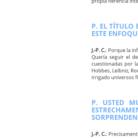
propia herencia inte
P. EL TÍTULO
ESTE ENFOQU
J.-P. C.
: Porque la i
Quería seguir el d
cuestionadas por l
Hobbes, Leibniz, R
irrigado universos f
P. USTED M
ESTRECHAM
SORPRENDENT
J.-P. C.
: Precisament