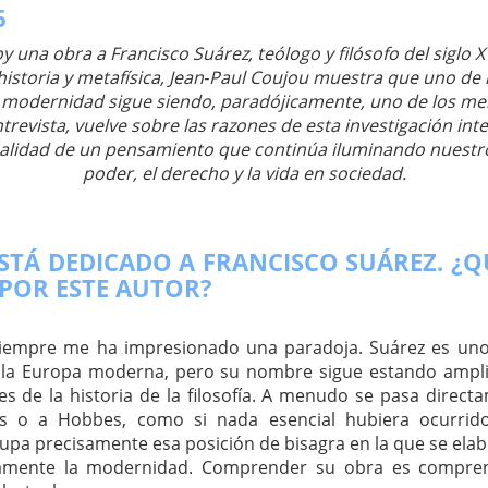
6
y una obra a Francisco Suárez, teólogo y filósofo del siglo X
, historia y metafísica, Jean‑Paul Coujou muestra que uno d
a modernidad sigue siendo, paradójicamente, uno de los m
trevista, vuelve sobre las razones de esta investigación inte
alidad de un pensamiento que continúa iluminando nuestro
poder, el derecho y la vida en sociedad.
ESTÁ DEDICADO A FRANCISCO SUÁREZ. ¿Q
 POR ESTE AUTOR?
Siempre me ha impresionado una paradoja. Suárez es un
e la Europa moderna, pero su nombre sigue estando ampl
les de la historia de la filosofía. A menudo se pasa dire
s o a Hobbes, como si nada esencial hubiera ocurrid
upa precisamente esa posición de bisagra en la que se ela
amente la modernidad. Comprender su obra es compren