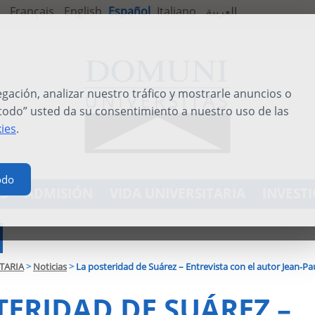
Français
English
Español
Italiano
العربية
ación, analizar nuestro tráfico y mostrarle anuncios o
 todo” usted da su consentimiento a nuestro uso de las
kies
.
odo
S
ADMISIÓN
VIDA UNIVERSITARIA
INVEST
TARIA
>
Noticias
>
La posteridad de Suárez – Entrevista con el autor Jean‑P
TERIDAD DE SUÁREZ –