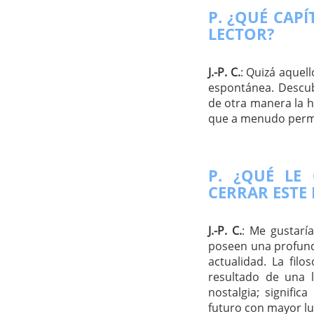
P. ¿QUÉ CAP
LECTOR?
J.-P. C.
: Quizá aquel
espontánea. Descub
de otra manera la h
que a menudo perma
P. ¿QUÉ LE
CERRAR ESTE 
J.-P. C.
: Me gustarí
poseen una profundi
actualidad. La fi
resultado de una l
nostalgia; signifi
futuro con mayor lu