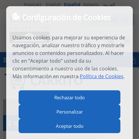
Français
English
Español
Italiano
العربية
Configuración de Cookies
Usamos cookies para mejorar su experiencia de
navegación, analizar nuestro tráfico y mostrarle
anuncios o contenidos personalizados. Al hacer
MENÚ
clic en “Aceptar todo” usted da su
Iniciar sesión
consentimiento a nuestro uso de las cookies.
CARRITO
Más información en nuestra
Política de Cookies
.
Rechazar todo
1 VER CARRITO
Personalizar
2 IDENTIFICACIÓN
Aceptar todo
3 CONFIRMACIÓN Y PAGO