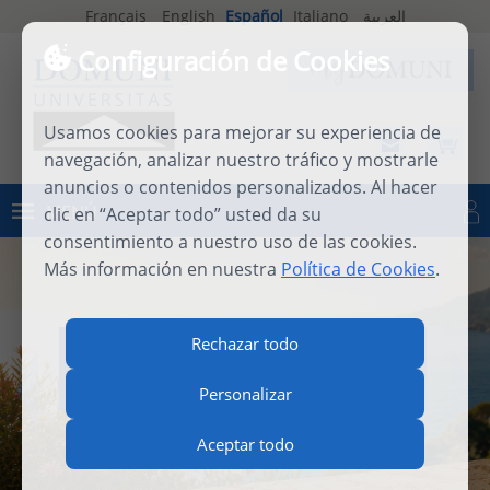
Français
English
Español
Italiano
العربية
Configuración de Cookies
Usamos cookies para mejorar su experiencia de
navegación, analizar nuestro tráfico y mostrarle
anuncios o contenidos personalizados. Al hacer
MENÚ
clic en “Aceptar todo” usted da su
Iniciar sesión
consentimiento a nuestro uso de las cookies.
Más información en nuestra
Política de Cookies
.
INTERNATIONAL SUMMER
Rechazar todo
SCHOOL 2026
Personalizar
Aceptar todo