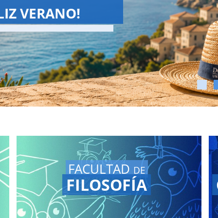
SCHOOL 2026
Summer School ha terminado!
ve a ver las Grandes Conferencias en
tro
canal de YouTube.
FACULTAD
DE
FILOSOFÍA