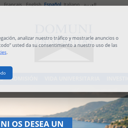
Français
English
Español
Italiano
العربية
ación, analizar nuestro tráfico y mostrarle anuncios o
 todo” usted da su consentimiento a nuestro uso de las
kies
.
odo
S
ADMISIÓN
VIDA UNIVERSITARIA
INVEST
TERNATIONAL SUMMER