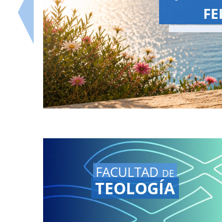
¡La 
Vuel
nues
FACULTAD
DE
TEOLOGÍA