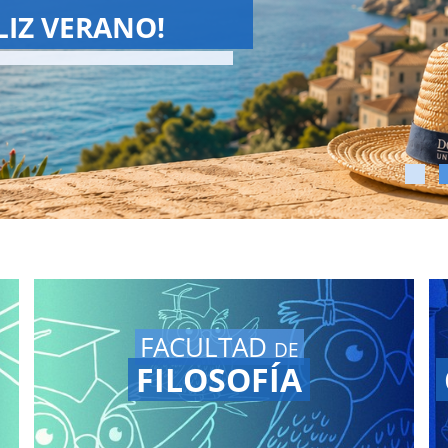
SCHOOL 2026
Summer School ha terminado!
ve a ver las Grandes Conferencias en
tro
canal de YouTube.
FACULTAD
DE
FILOSOFÍA