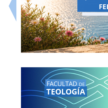
¡La 
Vuel
nues
FACULTAD
DE
TEOLOGÍA