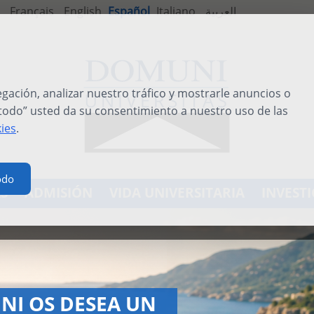
Français
English
Español
Italiano
العربية
ación, analizar nuestro tráfico y mostrarle anuncios o
 todo” usted da su consentimiento a nuestro uso de las
kies
.
odo
S
ADMISIÓN
VIDA UNIVERSITARIA
INVEST
TERNATIONAL SUMMER