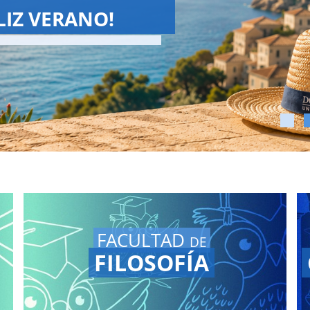
SCHOOL 2026
¡La Summer School ha terminado!
Vuelve a ver las Grandes Conferencias en
nuestro
canal de YouTube.
FACULTAD
DE
FILOSOFÍA