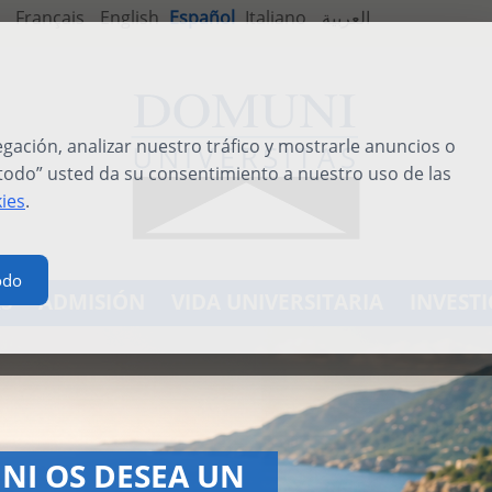
Français
English
Español
Italiano
العربية
ación, analizar nuestro tráfico y mostrarle anuncios o
 todo” usted da su consentimiento a nuestro uso de las
kies
.
odo
S
ADMISIÓN
VIDA UNIVERSITARIA
INVEST
INTERNATIONAL SUMMER