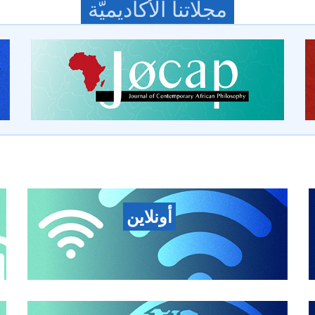
مجلّاتنا الأكاديميّة
أونلاين