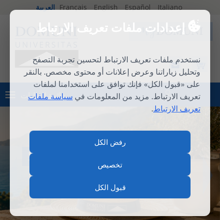
Italiano
Español
English
Français
العربية
إعدادات ملفات تعريف الارتباط
نستخدم ملفات تعريف الارتباط لتحسين تجربة التصفح
وتحليل زياراتنا وعرض إعلانات أو محتوى مخصص. بالنقر
على «قبول الكل» فإنك توافق على استخدامنا لملفات
قائمة الطلبات
تعريف الارتباط. مزيد من المعلومات في
سياسة ملفات
تسجيل الدخول
تعريف الارتباط
.
رفض الكل
المدرسة الصيفية الدولية 2026
تخصيص
قبول الكل