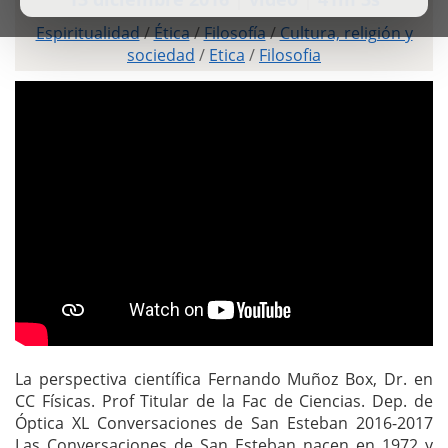
Espiritualidad
/
Ética
/
Filosofía
/
Cultura, religión y
sociedad
/
Etica
/
Filosofia
La perspectiva científica Fernando Muñoz Box, Dr. en
CC Físicas. Prof Titular de la Fac de Ciencias. Dep. de
Óptica XL Conversaciones de San Esteban 2016-2017
Las Conversaciones de San Esteban nacen en 1972 y