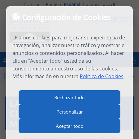
Français
English
Español
Italiano
العربية
Configuración de Cookies
Usamos cookies para mejorar su experiencia de
navegación, analizar nuestro tráfico y mostrarle
anuncios o contenidos personalizados. Al hacer
MENÚ
clic en “Aceptar todo” usted da su
Iniciar sesión
consentimiento a nuestro uso de las cookies.
INVESTIGACIÓN
Más información en nuestra
Política de Cookies
.
Rechazar todo
LA PERSPECTIVA
CIENTÍFICA (FERNANDO
Personalizar
MUÑOZ BOX)
Aceptar todo
13 diciembre 2016
|
video
|
41m 3s