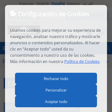
Français
English
Español
Italiano
العربية
Configuración de Cookies
Usamos cookies para mejorar su experiencia de
navegación, analizar nuestro tráfico y mostrarle
anuncios o contenidos personalizados. Al hacer
MENÚ
clic en “Aceptar todo” usted da su
Iniciar sesión
consentimiento a nuestro uso de las cookies.
INVESTIGACIÓN
Más información en nuestra
Política de Cookies
.
Rechazar todo
EBOOK
Personalizar
Aceptar todo
BÚSQUEDA DE LIBROS