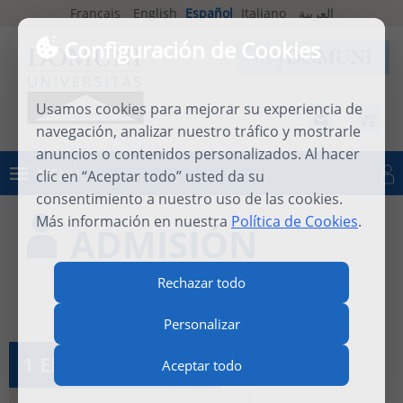
Français
English
Español
Italiano
العربية
Configuración de Cookies
Usamos cookies para mejorar su experiencia de
navegación, analizar nuestro tráfico y mostrarle
anuncios o contenidos personalizados. Al hacer
MENÚ
clic en “Aceptar todo” usted da su
Iniciar sesión
consentimiento a nuestro uso de las cookies.
Más información en nuestra
Política de Cookies
.
ADMISIÓN
Rechazar todo
Personalizar
1 ELEGIR ESTUDIOS
Aceptar todo