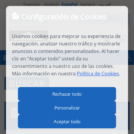
Français
English
Español
Italiano
العربية
Configuración de Cookies
Usamos cookies para mejorar su experiencia de
navegación, analizar nuestro tráfico y mostrarle
anuncios o contenidos personalizados. Al hacer
MENÚ
clic en “Aceptar todo” usted da su
Iniciar sesión
consentimiento a nuestro uso de las cookies.
Más información en nuestra
Política de Cookies
.
BUSCAR
Rechazar todo
Personalizar
Aceptar todo