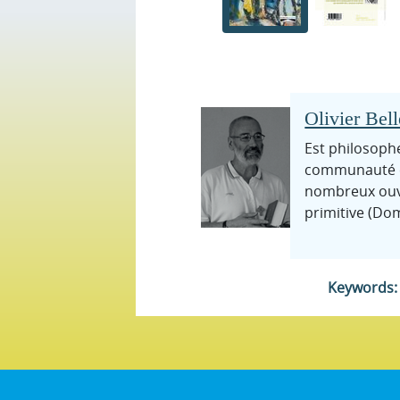
Olivier Bell
Est philosoph
communauté du
nombreux ouvra
primitive (Do
Keywords