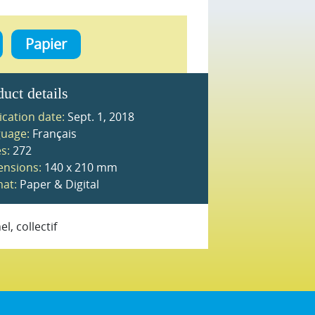
Papier
duct details
ication date:
Sept. 1, 2018
uage:
Français
s:
272
nsions:
140 x 210 mm
at:
Paper & Digital
el, collectif