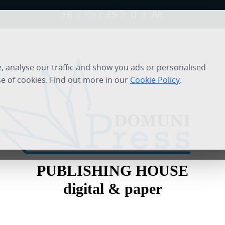
FR
/
EN
/
ES
/
IT
/
AR
 analyse our traffic and show you ads or personalised
se of cookies. Find out more in our
Cookie Policy
.
PUBLISHING HOUSE
digital & paper