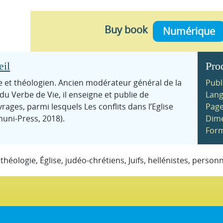
Buy book
Numérique
eil
Pro
e et théologien. Ancien modérateur général de la
Publ
 Verbe de Vie, il enseigne et publie de
Lang
ges, parmi lesquels Les conflits dans l’Eglise
Page
muni-Press, 2018).
Dime
Form
:
théologie, Église, judéo-chrétiens, Juifs, hellénistes, personn