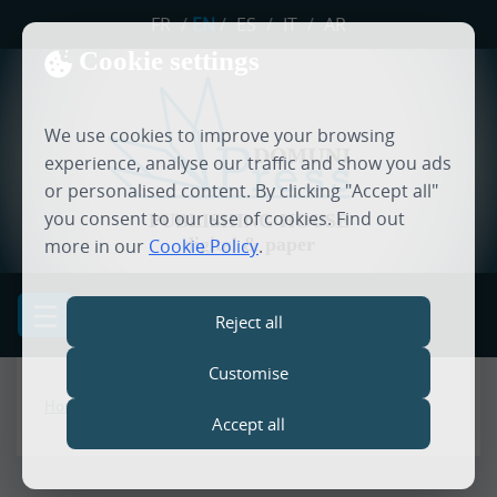
FR
/
EN
/
ES
/
IT
/
AR
Cookie settings
We use cookies to improve your browsing
experience, analyse our traffic and show you ads
or personalised content. By clicking "Accept all"
you consent to our use of cookies. Find out
PUBLISHING HOUSE
digital & paper
more in our
Cookie Policy
.
MENU
Reject all
Customise
Home
Accept all