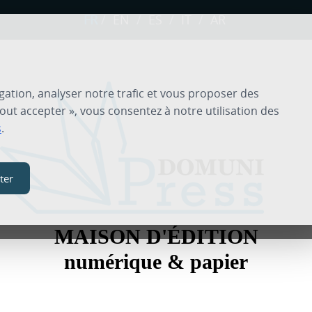
FR
/
EN
/
ES
/
IT
/
AR
gation, analyser notre trafic et vous proposer des
out accepter », vous consentez à notre utilisation des
s
.
ter
MAISON D'ÉDITION
numérique & papier