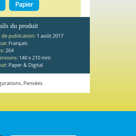
Papier
ails du produit
 de publication:
1 août 2017
ue:
Français
s:
264
nsions:
140 x 210 mm
at:
Paper & Digital
igurations, Pensées