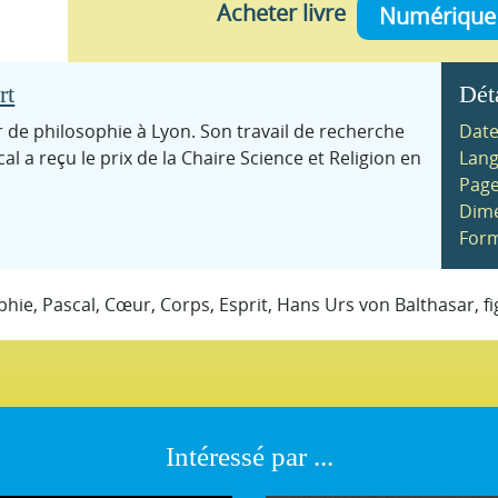
Acheter livre
Numérique
rt
Dét
 de philosophie à Lyon. Son travail de recherche
Date
cal a reçu le prix de la Chaire Science et Religion en
Lang
Page
Dime
Form
phie, Pascal, Cœur, Corps, Esprit, Hans Urs von Balthasar, f
Intéressé par ...