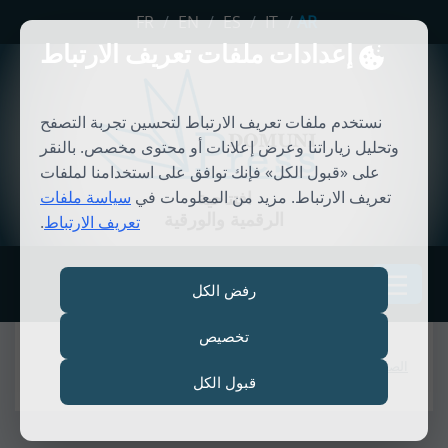
FR
/
EN
/
ES
/
IT
/
AR
إعدادات ملفات تعريف الارتباط
نستخدم ملفات تعريف الارتباط لتحسين تجربة التصفح
وتحليل زياراتنا وعرض إعلانات أو محتوى مخصص. بالنقر
على «قبول الكل» فإنك توافق على استخدامنا لملفات
تعريف الارتباط. مزيد من المعلومات في
سياسة ملفات
افتتاحية
الرقمية والورقية
تعريف الارتباط
.
MENU
رفض الكل
تخصيص
الصفحة الرئيسية
قبول الكل