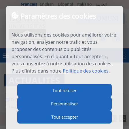
Français
English
Español
Italiano
العربية
Paramètres des cookies
Nous utilisons des cookies pour améliorer votre
navigation, analyser notre trafic et vous
proposer des contenus ou publicités
MENU
personnalisés. En cliquant « Tout accepter »,
Se connecter
vous consentez à notre utilisation des cookies.
Plus d'infos dans notre
Politique des cookies
.
ACTUALITÉS
Tout refuser
Français
English
Español
Italiano
Personnaliser
العربية
Tout accepter
20
40
60
Résultats par page :