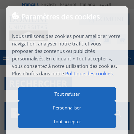
Français
English
Español
Italiano
العربية
Paramètres des cookies
Nous utilisons des cookies pour améliorer votre
navigation, analyser notre trafic et vous
proposer des contenus ou publicités
MENU
personnalisés. En cliquant « Tout accepter »,
Se connecter
vous consentez à notre utilisation des cookies.
Plus d'infos dans notre
Politique des cookies
.
RECHERCHER
Tout refuser
Personnaliser
Tout accepter