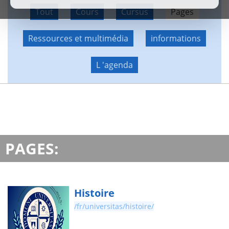
Tout
Cours
Cursus
Pages
Ressources et multimédia
informations
L 'agenda
PAGES:
Histoire
/fr/universitas/histoire/