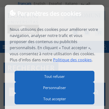
Français
English
Español
Italiano
العربية
Paramètres des cookies
Nous utilisons des cookies pour améliorer votre
navigation, analyser notre trafic et vous
proposer des contenus ou publicités
MENU
personnalisés. En cliquant « Tout accepter »,
Se connecter
vous consentez à notre utilisation des cookies.
Plus d'infos dans notre
Politique des cookies
.
RECHERCHER
Tout refuser
Personnaliser
Tout accepter