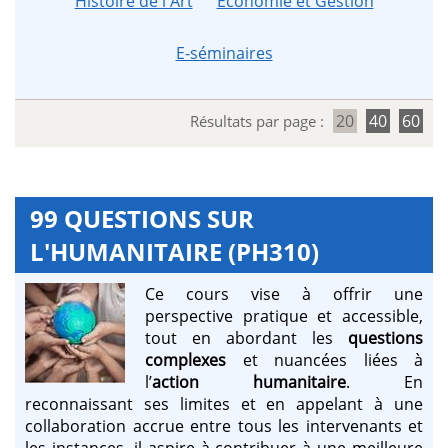
Histoire de l'Art
Économie et Gestion
E-séminaires
20
40
60
Résultats par page :
99 QUESTIONS SUR
L'HUMANITAIRE (PH310)
Ce cours vise à offrir une
perspective pratique et accessible,
tout en abordant les
questions
complexes
et nuancées liées à
l’
action humanitaire
. En
reconnaissant ses limites et en appelant à une
collaboration accrue entre tous les intervenants et
les instances, il aspire à contribuer à une meilleure