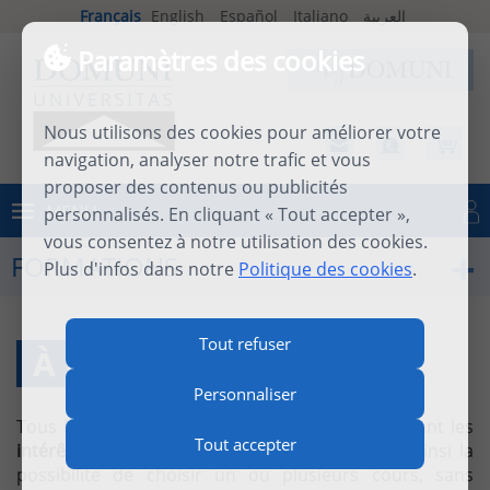
Français
English
Español
Italiano
العربية
Paramètres des cookies
Nous utilisons des cookies pour améliorer votre
navigation, analyser notre trafic et vous
proposer des contenus ou publicités
MENU
personnalisés. En cliquant « Tout accepter »,
Se connecter
vous consentez à notre utilisation des cookies.
FORMATIONS
Plus d'infos dans notre
Politique des cookies
.
Tout refuser
À LA CARTE
Personnaliser
Tous les cours sont accessibles
à la carte,
suivant les
Tout accepter
intérêts de chacun
. Domuni-Universitas offre ainsi la
possibilité de choisir un ou plusieurs cours, sans