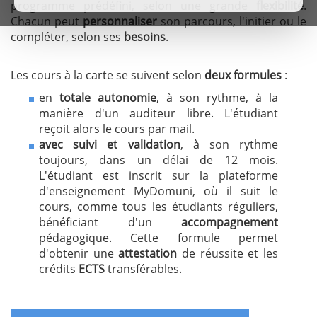
programme prédéfini, selon une grande
flexibilité
.
Chacun peut
personnaliser
son parcours, l'initier ou le
compléter, selon ses
besoins
.
Les cours à la carte se suivent selon
deux formules
:
en
totale autonomie
, à son rythme, à la
manière d'un auditeur libre. L'étudiant
reçoit alors le cours par mail.
avec suivi et validation
, à son rythme
toujours, dans un délai de 12 mois.
L'étudiant est inscrit sur la plateforme
d'enseignement MyDomuni, où il suit le
cours, comme tous les étudiants réguliers,
bénéficiant d'un
accompagnement
pédagogique. Cette formule permet
d'obtenir une
attestation
de réussite et les
crédits
ECTS
transférables.