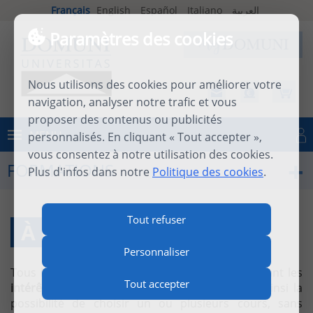
Français
English
Español
Italiano
العربية
Paramètres des cookies
Nous utilisons des cookies pour améliorer votre
navigation, analyser notre trafic et vous
proposer des contenus ou publicités
MENU
personnalisés. En cliquant « Tout accepter »,
Se connecter
vous consentez à notre utilisation des cookies.
FORMATIONS
Plus d'infos dans notre
Politique des cookies
.
Tout refuser
À LA CARTE
Personnaliser
Tous les cours sont accessibles
à la carte,
suivant les
Tout accepter
intérêts de chacun
. Domuni-Universitas offre ainsi la
possibilité de choisir un ou plusieurs cours, sans