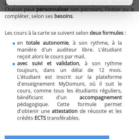
programme prédéfini, selon une grande
flexibilité
.
Chacun peut
personnaliser
son parcours, l'initier ou le
compléter, selon ses
besoins
.
Les cours à la carte se suivent selon
deux formules
:
en
totale autonomie
, à son rythme, à la
manière d'un auditeur libre. L'étudiant
reçoit alors le cours par mail.
avec suivi et validation
, à son rythme
toujours, dans un délai de 12 mois.
L'étudiant est inscrit sur la plateforme
d'enseignement MyDomuni, où il suit le
cours, comme tous les étudiants réguliers,
bénéficiant d'un
accompagnement
pédagogique. Cette formule permet
d'obtenir une
attestation
de réussite et les
crédits
ECTS
transférables.