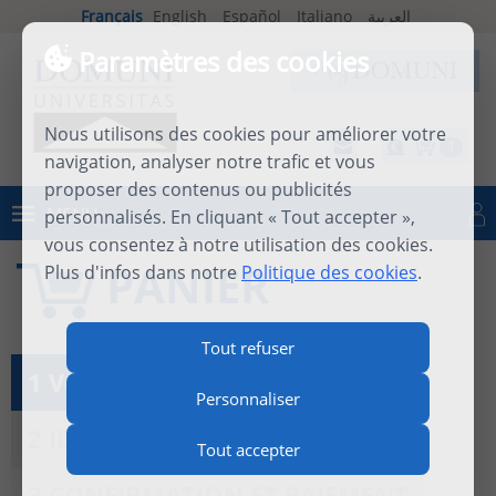
Français
English
Español
Italiano
العربية
Paramètres des cookies
Nous utilisons des cookies pour améliorer votre
1
navigation, analyser notre trafic et vous
proposer des contenus ou publicités
MENU
personnalisés. En cliquant « Tout accepter »,
Se connecter
vous consentez à notre utilisation des cookies.
PANIER
Plus d'infos dans notre
Politique des cookies
.
Tout refuser
1 VOIR LE PANIER
Personnaliser
2 IDENTIFICATION
Tout accepter
3 CONFIRMATION ET PAIEMENT