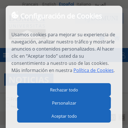
Français
English
Español
Italiano
العربية
Configuración de Cookies
Usamos cookies para mejorar su experiencia de
navegación, analizar nuestro tráfico y mostrarle
anuncios o contenidos personalizados. Al hacer
MENÚ
clic en “Aceptar todo” usted da su
Iniciar sesión
consentimiento a nuestro uso de las cookies.
Más información en nuestra
Política de Cookies
.
NOTICIAS
Rechazar todo
Français
English
Español
Italiano
Personalizar
العربية
Aceptar todo
20
40
60
Resultados por página: