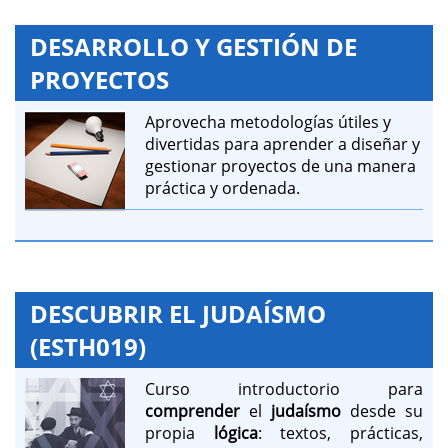
DESARROLLO Y GESTIÓN DE
PROYECTOS
Aprovecha metodologías útiles y
divertidas para aprender a diseñar y
gestionar proyectos de una manera
práctica y ordenada.
DESCUBRIR EL JUDAÍSMO
(ESTH019)
Curso introductorio para
comprender
el
judaísmo
desde su
propia
lógica
: textos, prácticas,