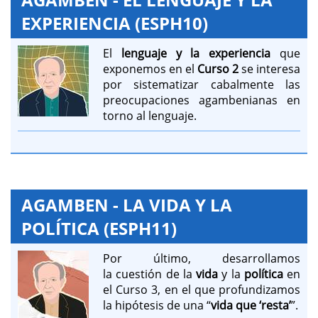
EXPERIENCIA (ESPH10)
El
lenguaje y la experiencia
que
exponemos en el
Curso 2
se interesa
por sistematizar cabalmente las
preocupaciones agambenianas en
torno al lenguaje.
AGAMBEN - LA VIDA Y LA
POLÍTICA (ESPH11)
Por último, desarrollamos
la cuestión de la
vida
y la
política
en
el Curso 3, en el que profundizamos
la hipótesis de una “
vida que ‘resta’
”.