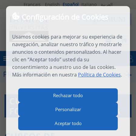
Français
English
Español
Italiano
العربية
Configuración de Cookies
Usamos cookies para mejorar su experiencia de
navegación, analizar nuestro tráfico y mostrarle
anuncios o contenidos personalizados. Al hacer
MENÚ
clic en “Aceptar todo” usted da su
Iniciar sesión
consentimiento a nuestro uso de las cookies.
PROGRAMAS
Más información en nuestra
Política de Cookies
.
Rechazar todo
CURSOS A DISTANCIA:
FORMACIÓN A LA CARTA
Personalizar
Aceptar todo