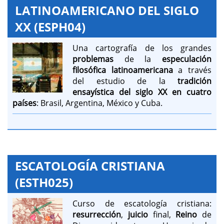
LATINOAMERICANO DEL SIGLO
XX (ESPH04)
Una cartografía de los grandes
problemas
de la
especulación
filosófica latinoamericana
a través
del estudio de la
tradición
ensayística del siglo XX en cuatro
países
: Brasil, Argentina, México y Cuba.
ESCATOLOGÍA CRISTIANA
(ESTH025)
Curso de escatología cristiana:
resurrección
,
juicio
final,
Reino
de