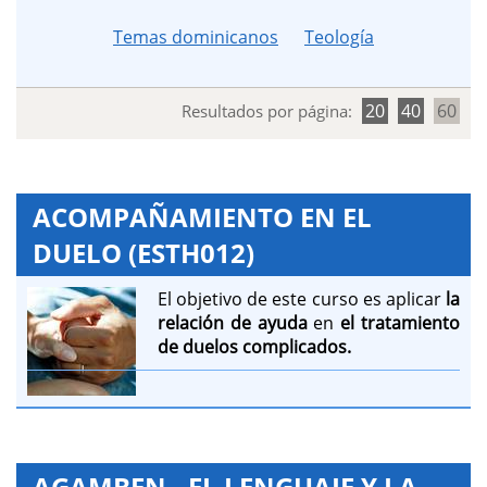
Temas dominicanos
Teología
20
40
60
Resultados por página:
ACOMPAÑAMIENTO EN EL
DUELO (ESTH012)
El objetivo de este curso es aplicar
la
relación de ayuda
en
el tratamiento
de duelos complicados.
AGAMBEN - EL LENGUAJE Y LA