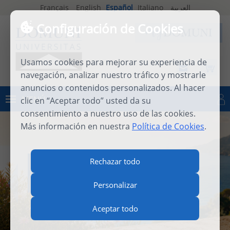
Français
English
Español
Italiano
العربية
Configuración de Cookies
Usamos cookies para mejorar su experiencia de
navegación, analizar nuestro tráfico y mostrarle
anuncios o contenidos personalizados. Al hacer
MENÚ
clic en “Aceptar todo” usted da su
Iniciar sesión
consentimiento a nuestro uso de las cookies.
Más información en nuestra
Política de Cookies
.
INTERNATIONAL SUMMER
Rechazar todo
SCHOOL 2026
Personalizar
Aceptar todo