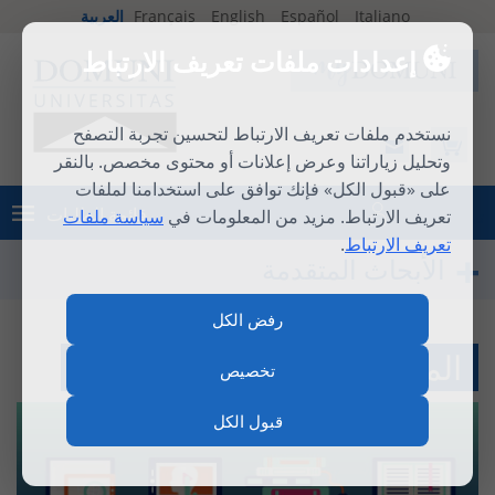
Italiano
Español
English
Français
العربية
إعدادات ملفات تعريف الارتباط
نستخدم ملفات تعريف الارتباط لتحسين تجربة التصفح
وتحليل زياراتنا وعرض إعلانات أو محتوى مخصص. بالنقر
على «قبول الكل» فإنك توافق على استخدامنا لملفات
قائمة الطلبات
تعريف الارتباط. مزيد من المعلومات في
سياسة ملفات
تسجيل الدخول
تعريف الارتباط
.
الأبحاث المتقدمة
رفض الكل
المصادر البحثية على الانترنت
تخصيص
قبول الكل