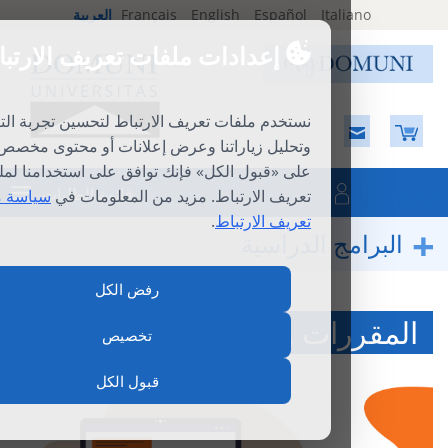
Ital
Español
English
Français
العربية
إعدادات ملفات تعريف الارتباط
نستخدم ملفات تعريف الارتباط لتحسين تجربة التصفح
وتحليل زياراتنا وعرض إعلانات أو محتوى مخصص. بالنقر
على «قبول الكل» فإنك توافق على استخدامنا لملفات
قائمة الطلبات
تعريف الارتباط. مزيد من المعلومات في
سياسة ملفات
تعريف الارتباط
.
ج الدراسية
رفض الكل
ات والدورات الفرديّة
تخصيص
قبول الكل