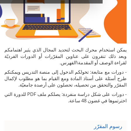
م محرك البحث لتحديد المجال الذي يثير اهتمامكم
قرون على عناوين المقرّرات أو الدورات الفرديّة
 أو المقدمة\الفهرس.
تابعة: تخولكم الدخول إلى منصة التدريس ويمكنكم
ى أستاذ المادة ومع القيام بما هو مطلوب لإكمال
حقق من تحصيله، تحصلون على أرصدة جامعيّة.
- دورات على شكل دراسة منفردة: يصلكم ملف PDF للدورة التي
ن 48 ساعة.
رّر