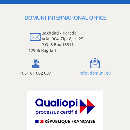
DOMUNI INTERNATIONAL OFFI
Baghdad - Karada
Aria. 904, Zip. 8, H. 25
P.O. 3 Box 18311
12906 Bagdad
+961 81 002 037
info@domun