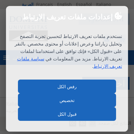
Italiano
Español
English
Français
العربية
إعدادات ملفات تعريف الارتباط
نستخدم ملفات تعريف الارتباط لتحسين تجربة التصفح
وتحليل زياراتنا وعرض إعلانات أو محتوى مخصص. بالنقر
على «قبول الكل» فإنك توافق على استخدامنا لملفات
قائمة الطلبات
تعريف الارتباط. مزيد من المعلومات في
سياسة ملفات
تسجيل الدخول
تعريف الارتباط
.
آخر الاخبار
رفض الكل
تخصيص
Italiano
Español
English
Français
العربية
قبول الكل
60
40
20
النتائج لكل صفحة: