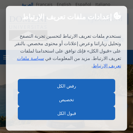
Italiano
Español
English
Français
العربية
إعدادات ملفات تعريف الارتباط
نستخدم ملفات تعريف الارتباط لتحسين تجربة التصفح
وتحليل زياراتنا وعرض إعلانات أو محتوى مخصص. بالنقر
على «قبول الكل» فإنك توافق على استخدامنا لملفات
قائمة الطلبات
تعريف الارتباط. مزيد من المعلومات في
سياسة ملفات
تسجيل الدخول
تعريف الارتباط
.
رفض الكل
المدرسة الصيفية الدولية 2026
تخصيص
قبول الكل