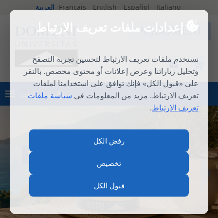
Italiano
Español
English
Français
العربية
إعدادات ملفات تعريف الارتباط
نستخدم ملفات تعريف الارتباط لتحسين تجربة التصفح
وتحليل زياراتنا وعرض إعلانات أو محتوى مخصص. بالنقر
على «قبول الكل» فإنك توافق على استخدامنا لملفات
قائمة الطلبات
تعريف الارتباط. مزيد من المعلومات في
سياسة ملفات
تسجيل الدخول
تعريف الارتباط
.
رفض الكل
المدرسة الصيفية الدولية 2026
تخصيص
قبول الكل